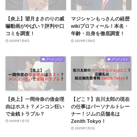
【炎上】望月まさのりの威
マジシャンもっさんの経歴
嚇動画がやばい？評判や口
wikiプロフィール！本名・
コミを調査！
年齢・出身を徹底調査！
2025年7月8日
2025年7月8日
アーティスト
アーティスト
【炎上】一岡伶奈の借金理
【どこ？】吉川太郎の現在
由はホスト？メンコン狂い
の仕事はパーソナルトレー
で金銭トラブル？
ナー！ジムの店舗名は
Zenith Tokyo！
2025年7月7日
2025年7月2日