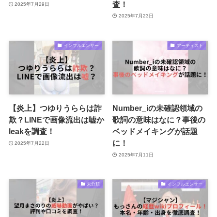
査！
2025年7月29日
2025年7月23日
インフルエンサー
アーティスト
【炎上】つゆりうららは詐
Number_iの未確認領域の
欺？LINEで画像流出は嘘か
歌詞の意味はなに？事後の
leakを調査！
ベッドメイキングが話題
に！
2025年7月22日
2025年7月11日
未分類
インフルエンサー