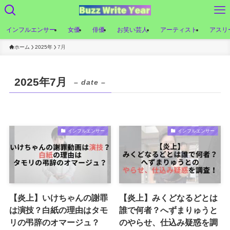
インフルエンサー
女優
俳優
お笑い芸人
アーティスト
アスリ
ホーム
2025年
7月
2025年7月
– date –
インフルエンサー
インフルエンサー
【炎上】いけちゃんの謝罪
【炎上】みくどなるどとは
は演技？白紙の理由はタモ
誰で何者？へずまりゅうと
リの弔辞のオマージュ？
のやらせ、仕込み疑惑を調