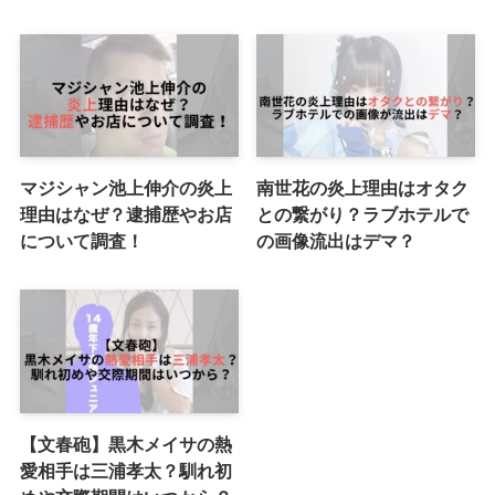
マジシャン池上伸介の炎上
南世花の炎上理由はオタク
理由はなぜ？逮捕歴やお店
との繋がり？ラブホテルで
について調査！
の画像流出はデマ？
【文春砲】黒木メイサの熱
愛相手は三浦孝太？馴れ初