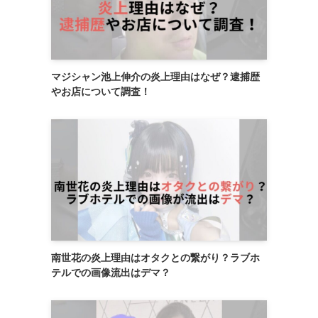
マジシャン池上伸介の炎上理由はなぜ？逮捕歴
やお店について調査！
南世花の炎上理由はオタクとの繋がり？ラブホ
テルでの画像流出はデマ？