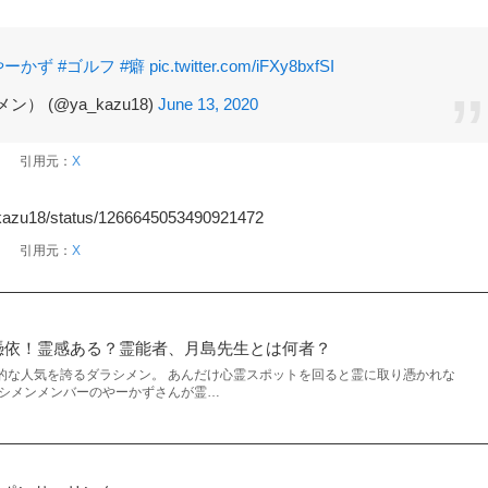
やーかず
#ゴルフ
#癖
pic.twitter.com/iFXy8bxfSI
 (@ya_kazu18)
June 13, 2020
引用元：
X
a_kazu18/status/1266645053490921472
引用元：
X
憑依！霊感ある？霊能者、月島先生とは何者？
で絶大的な人気を誇るダラシメン。 あんだけ心霊スポットを回ると霊に取り憑かれな
ラシメンメンバーのやーかずさんが霊…