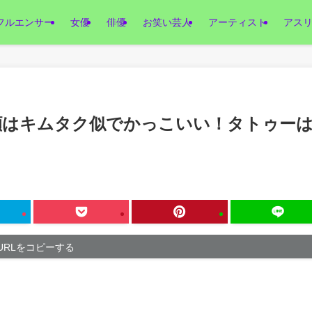
フルエンサー
女優
俳優
お笑い芸人
アーティスト
アス
顔はキムタク似でかっこいい！タトゥー
URLをコピーする