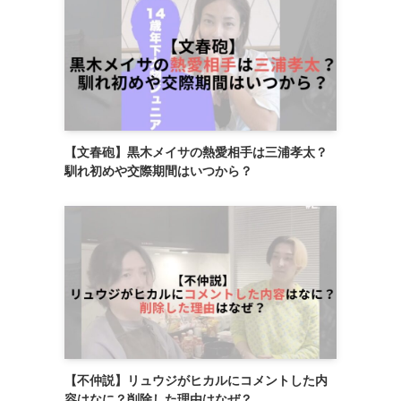
【文春砲】黒木メイサの熱愛相手は三浦孝太？
馴れ初めや交際期間はいつから？
【不仲説】リュウジがヒカルにコメントした内
容はなに？削除した理由はなぜ？