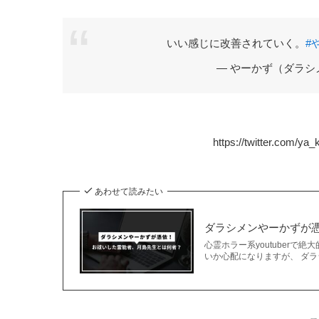
いい感じに改善されていく。
#
— やーかず（ダラシメン）
https://twitter.com/y
あわせて読みたい
ダラシメンやーかずが
心霊ホラー系youtuber
いか心配になりますが、 ダ