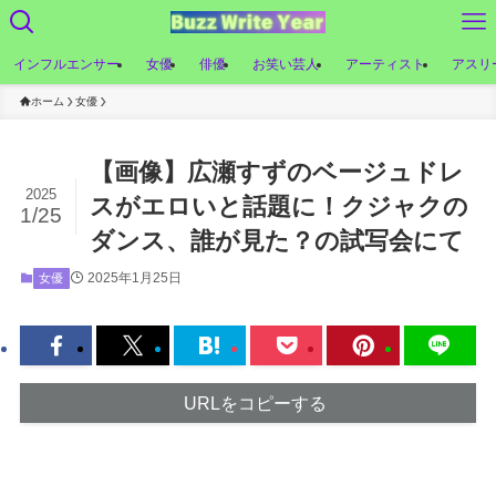
インフルエンサー
女優
俳優
お笑い芸人
アーティスト
アスリ
ホーム
女優
【画像】広瀬すずのベージュドレ
2025
スがエロいと話題に！クジャクの
1/25
ダンス、誰が見た？の試写会にて
2025年1月25日
女優
URLをコピーする