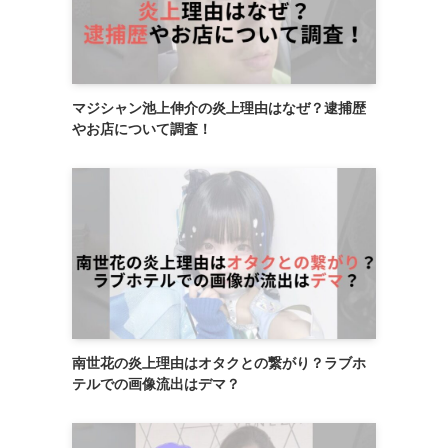
マジシャン池上伸介の炎上理由はなぜ？逮捕歴
やお店について調査！
南世花の炎上理由はオタクとの繋がり？ラブホ
テルでの画像流出はデマ？