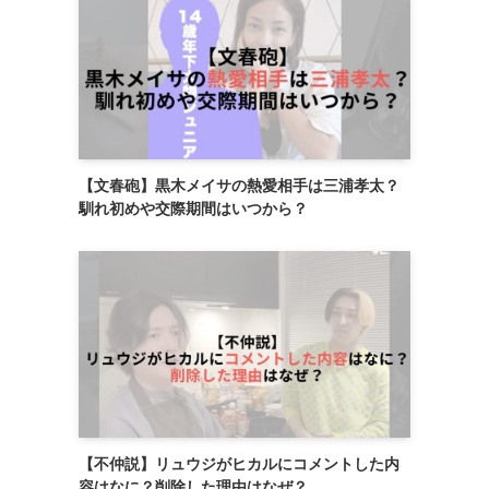
【文春砲】黒木メイサの熱愛相手は三浦孝太？
馴れ初めや交際期間はいつから？
【不仲説】リュウジがヒカルにコメントした内
容はなに？削除した理由はなぜ？