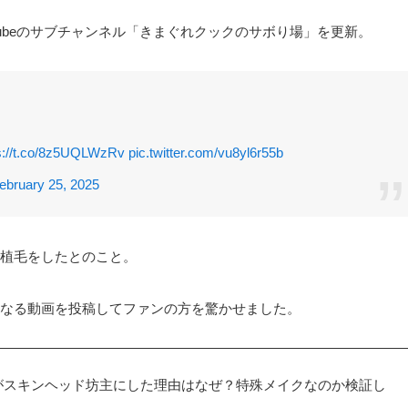
utubeのサブチャンネル「きまぐれクックのサボり場」を更新。
s://t.co/8z5UQLWzRv
pic.twitter.com/vu8yl6r55b
ebruary 25, 2025
植毛をしたとのこと。
なる動画を投稿してファンの方を驚かせました。
がスキンヘッド坊主にした理由はなぜ？特殊メイクなのか検証し