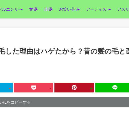
フルエンサー
女優
俳優
お笑い芸人
アーティスト
アス
毛した理由はハゲたから？昔の髪の毛と
URLをコピーする