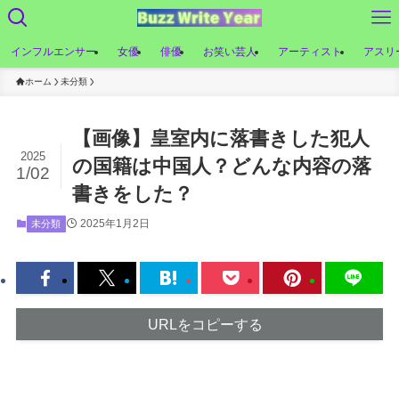
インフルエンサー
女優
俳優
お笑い芸人
アーティスト
アスリ
ホーム
未分類
【画像】皇室内に落書きした犯人
2025
の国籍は中国人？どんな内容の落
1/02
書きをした？
2025年1月2日
未分類
URLをコピーする