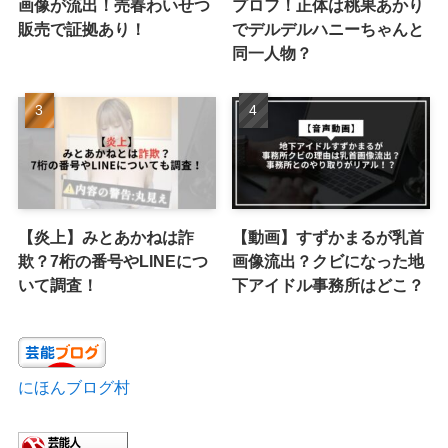
画像が流出！売春わいせつ
プロフ！正体は桃果あかり
販売で証拠あり！
でデルデルハニーちゃんと
同一人物？
【炎上】みとあかねは詐
【動画】すずかまるが乳首
欺？7桁の番号やLINEにつ
画像流出？クビになった地
いて調査！
下アイドル事務所はどこ？
にほんブログ村