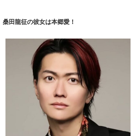
桑田龍征の彼女は本郷愛！