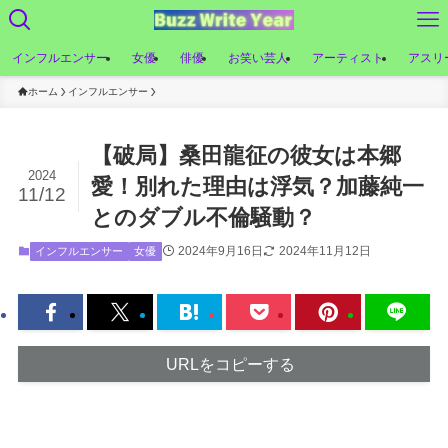
インフルエンサー
女優
俳優
お笑い芸人
アーティスト
アスリ
ホーム
インフルエンサー
【破局】桑田龍征の彼女は本郷
2024
愛！別れた理由は浮気？加藤純一
11/12
とのダブル不倫騒動？
2024年9月16日
2024年11月12日
インフルエンサー
女優
URLをコピーする