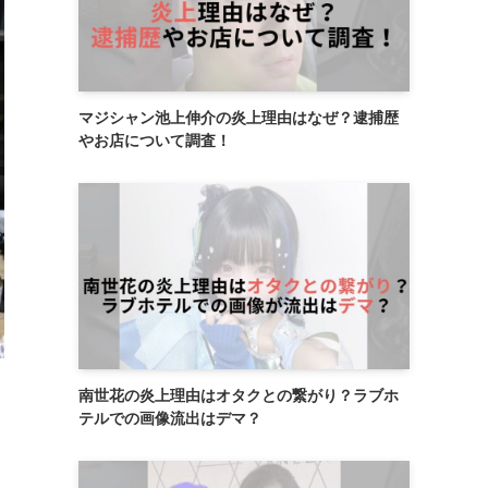
マジシャン池上伸介の炎上理由はなぜ？逮捕歴
やお店について調査！
南世花の炎上理由はオタクとの繋がり？ラブホ
テルでの画像流出はデマ？