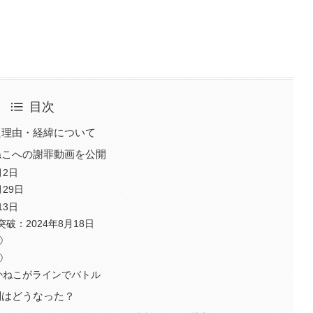
目次
た理由・経緯について
ねこへの謝罪動画を公開
月2日
29日
13日
突破：2024年8月18日
①
②
かねこがラインでバトル
判はどうなった？