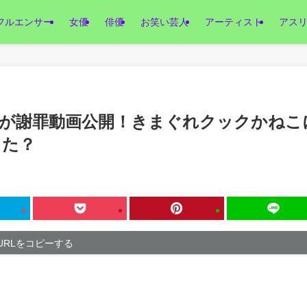
フルエンサー
女優
俳優
お笑い芸人
アーティスト
アス
ルが謝罪動画公開！きまぐれクックかねこ
った？
URLをコピーする