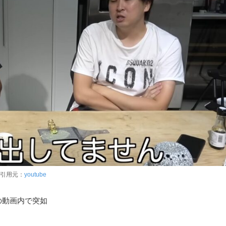
引用元：
youtube
eの動画内で突如