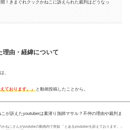
公開！きまぐれクックかねこに訴えられた裁判はどうなっ
た理由・経緯について
は、
を訴えております。」
と動画投稿したことから。
こが訴えたyoutuberは素潜り漁師マサル？不仲の理由や裁判ま
クのかねこさんがyoutubeの動画内で突如 「とあるyoutuberを訴えております。」