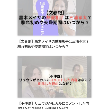
【文春砲】黒木メイサの熱愛相手は三浦孝太？
馴れ初めや交際期間はいつから？
【不仲説】リュウジがヒカルにコメントした内
容はなに？削除した理由はなぜ？