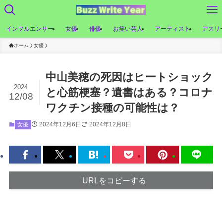
インフルエンサー
女優
俳優
お笑い芸人
アーティスト
アスリ
ホーム
女優
中山美穂の死因はヒートショック
2024
と心筋梗塞？遺書はある？コロナ
12/08
ワクチン接種の可能性は？
2024年12月6日
2024年12月8日
女優
URLをコピーする