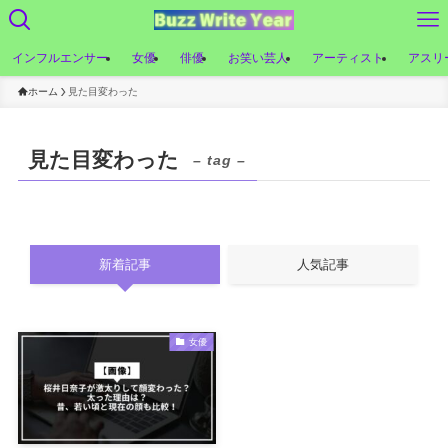
インフルエンサー
女優
俳優
お笑い芸人
アーティスト
アスリ
ホーム
見た目変わった
見た目変わった
– tag –
新着記事
人気記事
女優